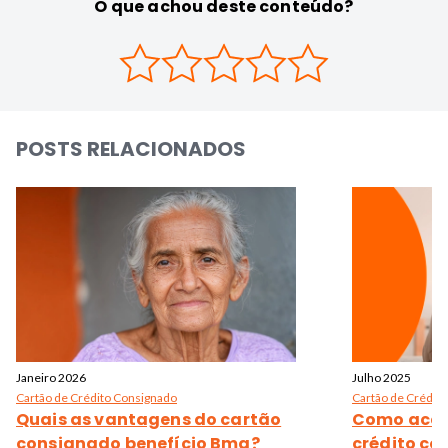
O que achou deste conteúdo?
POSTS RELACIONADOS
Janeiro 2026
Julho 2025
Cartão de Crédito Consignado
Cartão de Crédit
Quais as vantagens do cartão
Como acess
consignado benefício Bmg?
crédito c