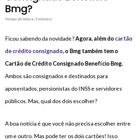
n
a
Bmg?
n
c
p
t
i
é
Tempo de leitura: 3 minutos
o
p
a
Ficou sabendo da novidade?
Agora, além do
cartão
l
de crédito consignado
, o Bmg também tem o
Cartão de Crédito Consignado Benefício Bmg.
Ambos são consignados e destinados para
aposentados, pensionistas do INSS e servidores
públicos. Mas, qual dos dois escolher?
A boa notícia é que você não precisa escolher entre
um e outro. Mas pode ter os dois cartões! Isso