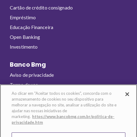
Cartão de crédito consignado
Empréstimo
Educação Financeira
Open Banking
Investimento
Banco Bmg
Aviso de privacidade
Termo de uso
Ao clicar em "Aceitar todos os cookies", concorda com o
armazenamento de cookies no seu dispositivo para
Baixe o app e abra sua conta!
melhorar a navegação no site, analisar a utilização do site e
ajudar nas nossas iniciativas de
marketing.
https://www.bancobmg.com.br/politica-de-
privacidade.htm