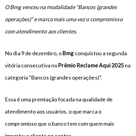
n
a
n
O Bmg venceu na modalidade “Bancos (grandes
c
p
t
i
é
operações)” e marca mais uma vez o compromisso
o
p
com atendimento aos clientes.
a
l
No dia 9 de dezembro, o
Bmg
conquistou a segunda
vitória consecutiva no
Prêmio Reclame Aqui 2025
na
categoria “Bancos (grandes operações)”.
Essa é uma premiação focada na qualidade de
atendimento aos usuários, o que marca o
compromisso que o banco tem com quem mais
importa: o cliente no centro.