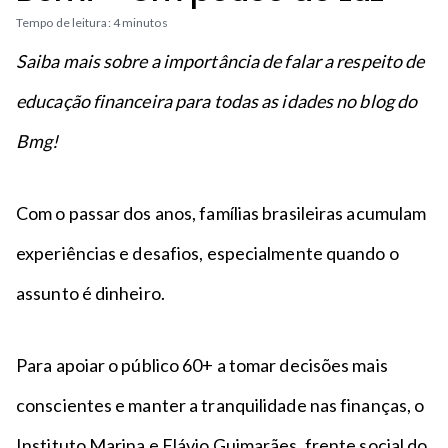
n
a
n
Tempo de leitura: 4 minutos
c
p
t
i
é
Saiba mais sobre a importância de falar a respeito de
o
p
educação financeira para todas as idades no blog do
a
l
Bmg!
Com o passar dos anos, famílias brasileiras acumulam
experiências e desafios, especialmente quando o
assunto é dinheiro.
Para apoiar o público 60+ a tomar decisões mais
conscientes e manter a tranquilidade nas finanças, o
Instituto Marina e Flávio Guimarães, frente social do