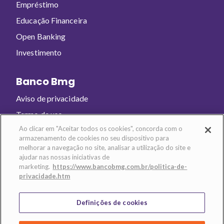
Empréstimo
Educação Financeira
Open Banking
Investimento
Banco Bmg
Aviso de privacidade
Termo de uso
Ao clicar em "Aceitar todos os cookies", concorda com o
armazenamento de cookies no seu dispositivo para
Baixe o app e abra sua conta!
melhorar a navegação no site, analisar a utilização do site e
ajudar nas nossas iniciativas de
marketing.
https://www.bancobmg.com.br/politica-de-
privacidade.htm
Definições de cookies
Banco BMG - CNPJ: 61.186.680/0001-74