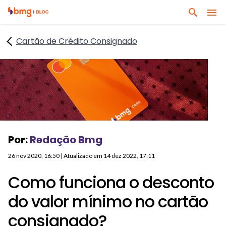
I
I
B
r
r
u
p
p
Cartão de Crédito Consignado
s
a
a
q
r
r
u
a
a
e
o
o
q
c
c
u
o
o
a
n
n
l
t
t
Por:
Redação Bmg
q
e
e
u
ú
ú
26 nov 2020, 16:50
| Atualizado em
14 dez 2022, 17:11
e
d
d
r
Como funciona o desconto
o
o
a
p
r
do valor mínimo no cartão
s
r
o
s
consignado?
i
d
u