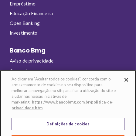
Empréstimo
Educação Financeira
Open Banking
Investimento
Banco Bmg
Aviso de privacidade
Termo de uso
Ao clicar em "Aceitar todos os cookies", concorda com o
armazenamento de cookies no seu dispositivo para
Baixe o app e abra sua conta!
melhorar a navegação no site, analisar a utilização do site e
ajudar nas nossas iniciativas de
marketing.
https://www.bancobmg.com.br/politica-de-
privacidade.htm
Definições de cookies
Banco BMG - CNPJ: 61.186.680/0001-74