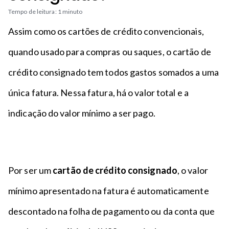
n
a
n
Tempo de leitura: 1 minuto
c
p
t
i
é
Assim como os cartões de crédito convencionais,
o
p
quando usado para compras ou saques, o cartão de
a
l
crédito consignado tem todos gastos somados a uma
única fatura. Nessa fatura, há o valor total e a
indicação do valor mínimo a ser pago.
Por ser um
cartão de crédito consignado
, o valor
mínimo apresentado na fatura é automaticamente
descontado na folha de pagamento ou da conta que