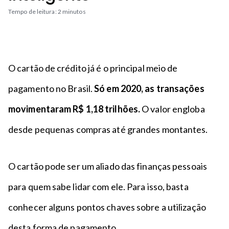
n
a
n
Tempo de leitura: 2 minutos
c
p
t
i
é
o
p
a
l
O cartão de crédito já é o principal meio de
pagamento no Brasil.
Só em 2020, as transações
movimentaram R$ 1,18 trilhões.
O valor engloba
desde pequenas compras até grandes montantes.
O cartão pode ser um aliado das finanças pessoais
para quem sabe lidar com ele. Para isso, basta
conhecer alguns pontos chaves sobre a utilização
desta forma de pagamento.