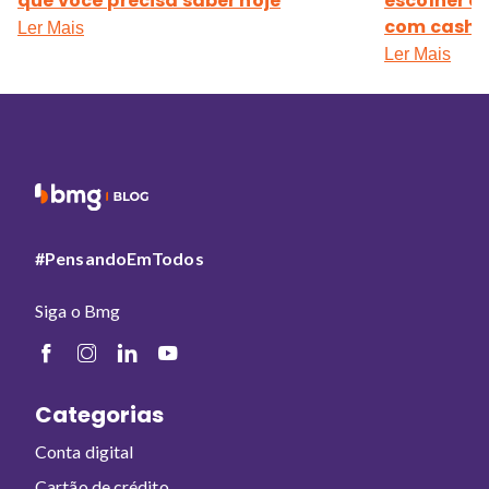
que você precisa saber hoje
escolher e
com cashb
Ler Mais
Ler Mais
#PensandoEmTodos
Siga o Bmg
Categorias
Conta digital
Cartão de crédito