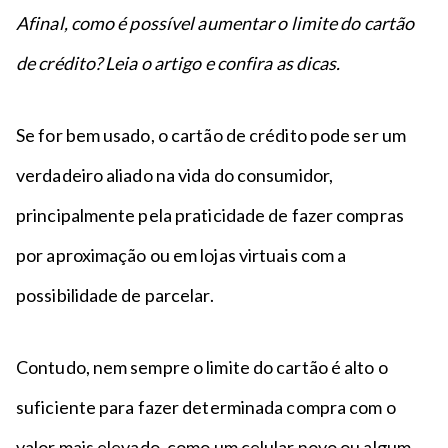
n
a
n
Afinal, como é possível aumentar o limite do cartão
c
p
t
i
é
de crédito? Leia o artigo e confira as dicas.
o
p
a
l
Se for bem usado, o cartão de crédito pode ser um
verdadeiro aliado na vida do consumidor,
principalmente pela praticidade de fazer compras
por aproximação ou em lojas virtuais com a
possibilidade de parcelar.
Contudo, nem sempre o limite do cartão é alto o
suficiente para fazer determinada compra com o
valor mais elevado, como um celular novo ou algum