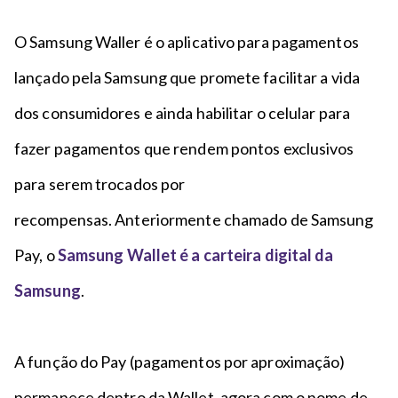
n
a
n
c
p
t
O Samsung Waller é o aplicativo para pagamentos
i
é
o
p
lançado pela Samsung que promete facilitar a vida
a
dos consumidores e ainda habilitar o celular para
l
fazer pagamentos que rendem pontos exclusivos
para serem trocados por
recompensas. Anteriormente chamado de Samsung
Pay, o
Samsung Wallet é a carteira digital da
Samsung
.
A função do Pay (pagamentos por aproximação)
permanece dentro da Wallet, agora com o nome de