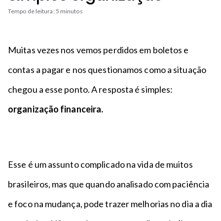
n
a
n
Tempo de leitura: 5 minutos
c
p
t
i
é
o
p
Muitas vezes nos vemos perdidos em boletos e
a
l
contas a pagar e nos questionamos como a situação
chegou a esse ponto. A resposta é simples:
organização financeira.
Esse é um assunto complicado na vida de muitos
brasileiros, mas que quando analisado com paciência
e foco na mudança, pode trazer melhorias no dia a dia