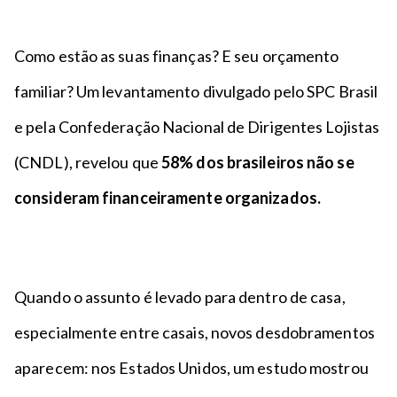
n
a
n
c
p
t
i
é
Como estão as suas finanças? E seu orçamento
o
p
familiar? Um levantamento divulgado pelo SPC Brasil
a
l
e pela Confederação Nacional de Dirigentes Lojistas
(CNDL), revelou que
58% dos brasileiros não se
consideram financeiramente organizados.
Quando o assunto é levado para dentro de casa,
especialmente entre casais, novos desdobramentos
aparecem: nos Estados Unidos, um estudo mostrou