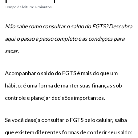
n
a
n
Tempo de leitura: 6 minutos
c
p
t
i
é
o
p
Não sabe como consultar o saldo do FGTS? Descubra
a
aqui o passo a passo completo e as condições para
l
sacar.
Acompanhar o saldo do FGTS é mais do que um
hábito: é uma forma de manter suas finanças sob
controle e planejar decisões importantes.
Se você deseja consultar o FGTS pelo celular, saiba
que existem diferentes formas de conferir seu saldo: