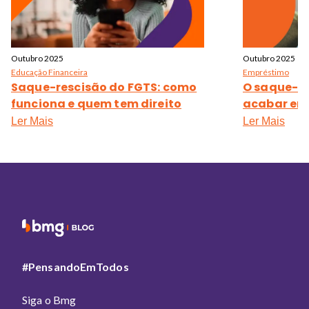
Outubro 2025
Outubro 2025
Educação Financeira
Empréstimo
Saque-rescisão do FGTS: como
O saque-an
funciona e quem tem direito
acabar em
Ler Mais
Ler Mais
#PensandoEmTodos
Siga o Bmg