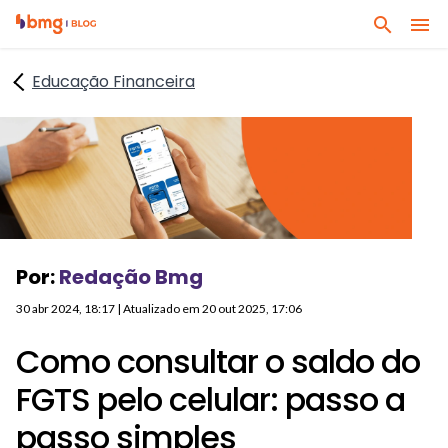
I
I
B
r
r
u
p
p
Educação Financeira
s
a
a
q
r
r
u
a
a
e
o
o
q
c
c
u
o
o
a
n
n
l
t
t
Por:
Redação Bmg
q
e
e
u
ú
ú
30 abr 2024, 18:17
| Atualizado em
20 out 2025, 17:06
e
d
d
r
Como consultar o saldo do
o
o
a
p
r
FGTS pelo celular: passo a
s
r
o
s
passo simples
i
d
u