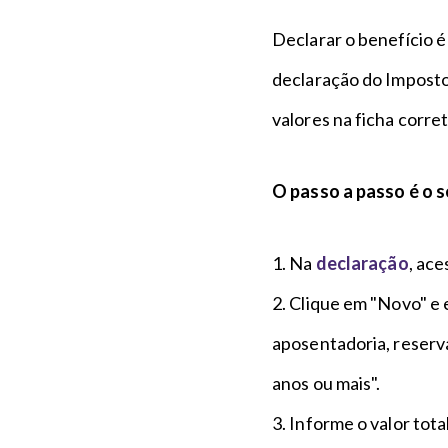
Declarar o benefício é
declaração do Imposto
valores na ficha corre
O passo a passo é o 
1. Na
declaração
, ace
2. Clique em "Novo" e 
aposentadoria, reserv
anos ou mais".
3. Informe o valor tot