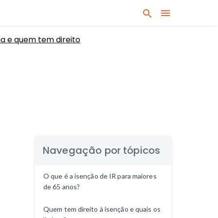
B
u
a e quem tem direito
s
q
u
e
q
u
a
l
q
u
Navegação por tópicos
e
r
O que é a isenção de IR para maiores
a
de 65 anos?
s
s
Quem tem direito à isenção e quais os
u