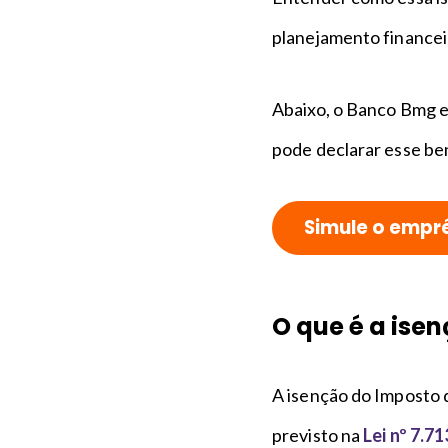
planejamento financei
Abaixo, o Banco Bmg ex
pode declarar esse be
Simule o empr
O que é a ise
A isenção do Imposto 
previsto na
Lei nº 7.7