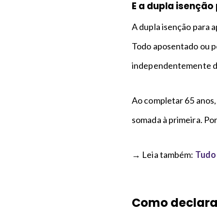
E a dupla isençã
A dupla isenção para 
Todo aposentado ou pe
independentemente da
Ao completar 65 anos, 
somada à primeira. Por
→ Leia também:
Tudo 
Como declarar