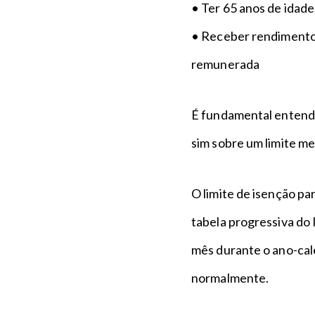
• Ter 65 anos de idade
• Receber rendimentos
remunerada
É fundamental entender
sim sobre um limite m
O limite de isenção pa
tabela progressiva do 
mês durante o ano-cale
normalmente.