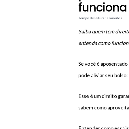
n
a
funciona
c
p
i
é
Tempo de leitura: 7 minutos
p
a
Saiba quem tem direit
l
entenda como funciona
Se você é aposentado o
pode aliviar seu bolso
Esse é um direito gar
sabem como aproveita
Entender como essa is