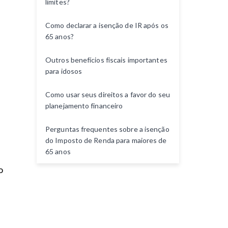
limites?
n
t
Como declarar a isenção de IR após os
o
65 anos?
Outros benefícios fiscais importantes
para idosos
Como usar seus direitos a favor do seu
planejamento financeiro
Perguntas frequentes sobre a isenção
do Imposto de Renda para maiores de
65 anos
o