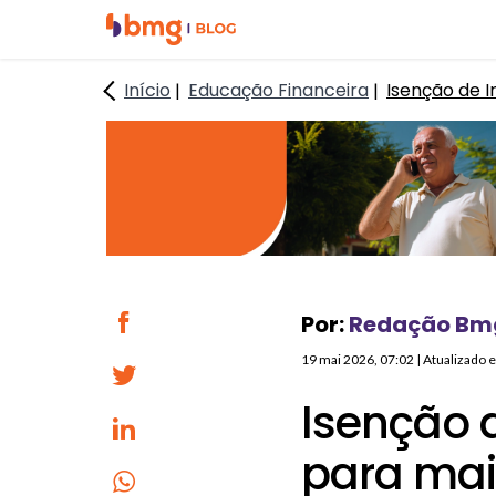
I
I
r
r
p
p
Início
Educação Financeira
Isenção de 
a
a
r
r
a
a
o
o
c
c
o
o
n
n
t
t
e
e
Por:
Redação Bm
ú
ú
19 mai 2026, 07:02
| Atualizado
d
d
o
o
Isenção 
p
r
r
o
para mai
i
d