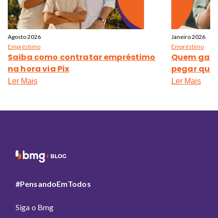
Agosto 2026
Janeiro 2026
Empréstimo
Empréstimo
Saiba como contratar empréstimo
Quem ganha
na hora via Pix
pegar qua
Ler Mais
Ler Mais
#PensandoEmTodos
Siga o Bmg