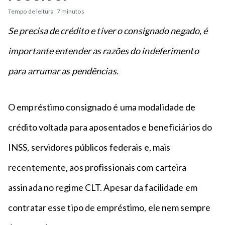
n
a
n
Tempo de leitura: 7 minutos
c
p
t
i
é
Se precisa de crédito e tiver o consignado negado, é
o
p
importante entender as razões do indeferimento
a
l
para arrumar as pendências.
O empréstimo consignado é uma modalidade de
crédito voltada para aposentados e beneficiários do
INSS, servidores públicos federais e, mais
recentemente, aos profissionais com carteira
assinada no regime CLT. Apesar da facilidade em
contratar esse tipo de empréstimo, ele nem sempre