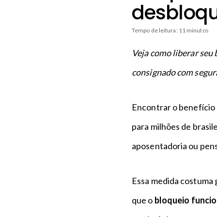
n
a
desbloqu
c
p
i
é
Tempo de leitura: 11 minutos
p
a
Veja como liberar seu
l
consignado com segur
Encontrar o benefício
para milhões de brasi
aposentadoria ou pen
Essa medida costuma 
que o
bloqueio funci