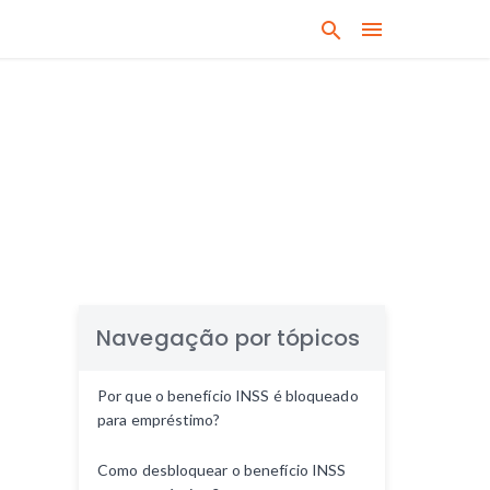
B
u
s
q
u
e
q
u
a
l
q
u
Navegação por tópicos
e
r
Por que o benefício INSS é bloqueado
a
para empréstimo?
s
s
Como desbloquear o benefício INSS
u