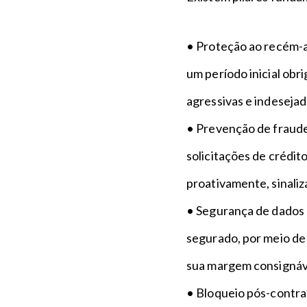
• Proteção ao recém-
um período inicial obr
agressivas e indeseja
• Prevenção de fraude
solicitações de crédit
proativamente, sinaliz
• Segurança de dados 
segurado, por meio de 
sua margem consignáv
• Bloqueio pós-contra