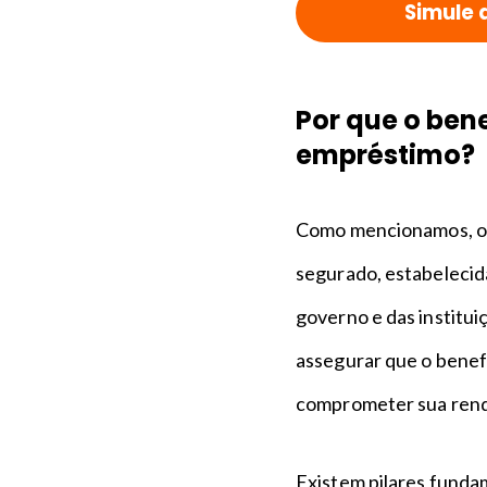
Simule 
Por que o ben
empréstimo?
Como mencionamos, o 
segurado, estabelecida
governo e das institui
assegurar que o benefi
comprometer sua rend
Existem pilares funda