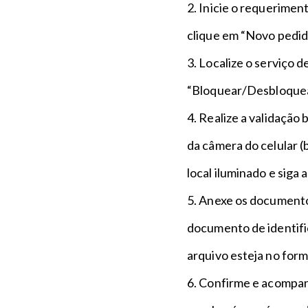
2. Inicie o requeriment
clique em “Novo pedid
3. Localize o serviço d
“Bloquear/Desbloquea
4. Realize a validação 
da câmera do celular (
local iluminado e siga 
5. Anexe os documentos
documento de identifi
arquivo esteja no for
6. Confirme e acompanh