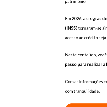
patrimônio.
Em 2026,
as regras d
(INSS)
tornaram-se ain
acesso ao crédito seja
Neste conteúdo, você 
passo para realizar a
Com as informações co
com tranquilidade.