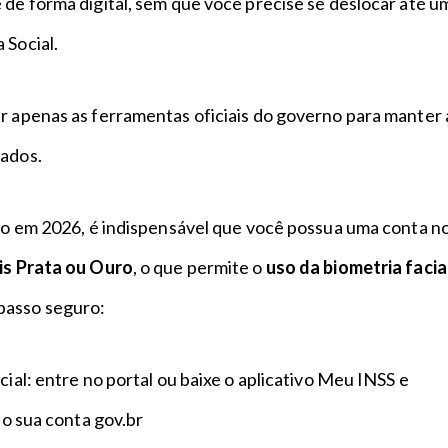
 de forma digital, sem que você precise se deslocar até u
 Social.
r apenas as ferramentas oficiais do governo para manter 
dados.
ção em 2026, é indispensável que você possua uma conta n
is Prata ou Ouro
, o que permite o
uso da biometria facia
passo seguro:
cial: entre no portal ou baixe o aplicativo Meu INSS e
ndo sua conta gov.br