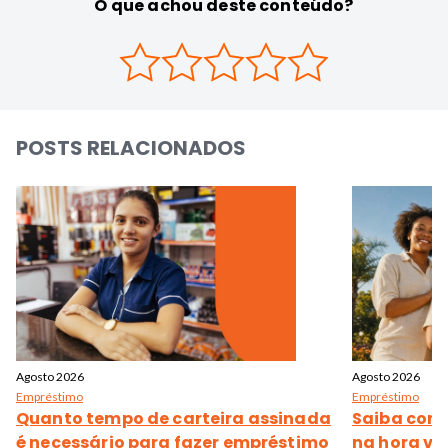
O que achou deste conteúdo?
POSTS RELACIONADOS
Agosto 2026
Agosto 2026
Empréstimo
Empréstimo
Quanto tempo de carteira assinada
Saiba com
é necessário para fazer empréstimo
na hora via