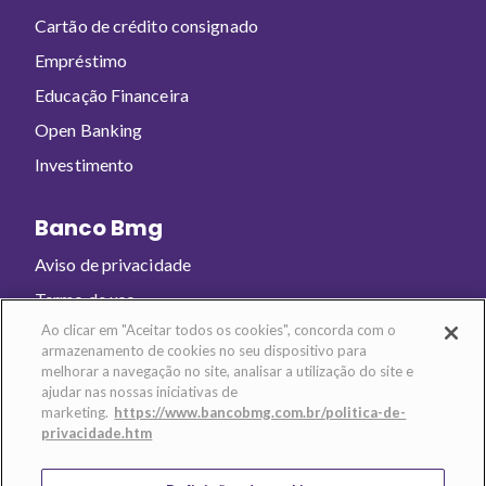
Cartão de crédito consignado
Empréstimo
Educação Financeira
Open Banking
Investimento
Banco Bmg
Aviso de privacidade
Termo de uso
Ao clicar em "Aceitar todos os cookies", concorda com o
armazenamento de cookies no seu dispositivo para
Baixe o app e abra sua conta!
melhorar a navegação no site, analisar a utilização do site e
ajudar nas nossas iniciativas de
marketing.
https://www.bancobmg.com.br/politica-de-
privacidade.htm