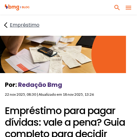
I
I
B
r
r
u
p
p
Empréstimo
s
a
a
q
r
r
u
a
a
e
o
o
q
c
c
u
o
o
a
n
n
l
t
t
Por:
Redação Bmg
q
e
e
u
ú
ú
22 nov 2025, 08:30
| Atualizado em
18 nov 2025, 13:26
e
d
d
r
Empréstimo para pagar
o
o
a
p
r
dívidas: vale a pena? Guia
s
r
o
s
completo para decidir
i
d
u