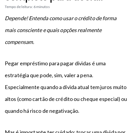
n
a
n
Tempo de leitura: 6 minutos
c
p
t
i
é
Depende! Entenda como usar o crédito de forma
o
p
mais consciente e quais opções realmente
a
l
compensam.
Pegar empréstimo para pagar dívidas é uma
estratégia que pode, sim, valer a pena.
Especialmente quando a dívida atual tem juros muito
altos (como cartão de crédito ou cheque especial) ou
quando há risco de negativação.
Mas é importante ter cuidado: trocar uma dívida por