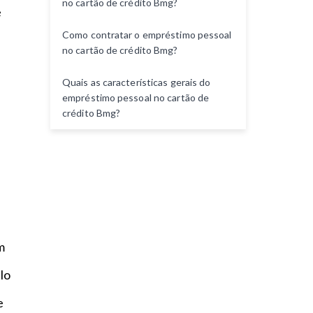
no cartão de crédito Bmg?
e
n
t
Como contratar o empréstimo pessoal
o
no cartão de crédito Bmg?
Quais as características gerais do
empréstimo pessoal no cartão de
crédito Bmg?
m
lo
e