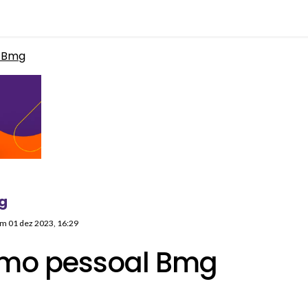
l Bmg
g
 em
01 dez 2023, 16:29
imo pessoal Bmg