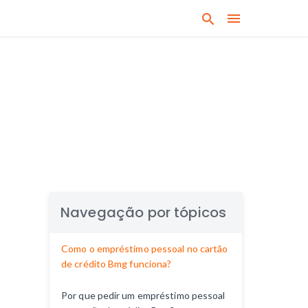
B
u
s
q
u
e
q
u
a
l
q
u
Navegação por tópicos
e
r
Como o empréstimo pessoal no cartão
a
de crédito Bmg funciona?
s
s
Por que pedir um empréstimo pessoal
u