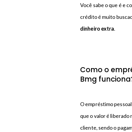
n
a
Você sabe o que é e c
c
p
i
é
crédito é muito busca
p
dinheiro extra
.
a
l
Como o emprés
Bmg funcion
O empréstimo pessoal 
que o valor é liberado
cliente, sendo o pagam