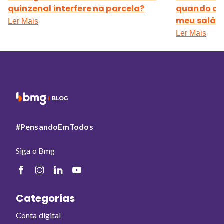
quinzenal interfere na parcela?
quando a 
meu salári
Ler Mais
Ler Mais
#PensandoEmTodos
Siga o Bmg
Categorias
Conta digital