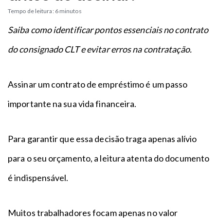
n
a
n
Tempo de leitura: 6 minutos
c
p
t
i
é
Saiba como identificar pontos essenciais no contrato
o
p
do consignado CLT e evitar erros na contratação.
a
l
Assinar um contrato de empréstimo é um passo
importante na sua vida financeira.
Para garantir que essa decisão traga apenas alívio
para o seu orçamento, a leitura atenta do documento
é indispensável.
Muitos trabalhadores focam apenas no valor