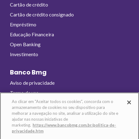
Cartão de crédito
Cartão de crédito consignado
Empréstimo
Educação Financeira
Open Banking
Investimento
Banco Bmg
Aviso de privacidade
Termo de uso
Ao clicar em "Aceitar todos os cookies", concorda com o
armazenamento de cookies no seu dispositivo para
Baixe o app e abra sua conta!
melhorar a navegação no site, analisar a utilização do site e
ajudar nas nossas iniciativas de
marketing.
https://www.bancobmg.com.br/politica-de-
privacidade.htm