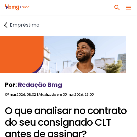
I
I
B
r
r
u
p
p
Empréstimo
s
a
a
q
r
r
u
a
a
e
o
o
q
c
c
u
o
o
a
n
n
l
t
t
Por:
Redação Bmg
q
e
e
u
ú
ú
09 mai 2026, 08:02
| Atualizado em
05 mai 2026, 13:05
e
d
d
r
O que analisar no contrato
o
o
a
p
r
do seu consignado CLT
s
r
o
s
antes de assinar?
i
d
u