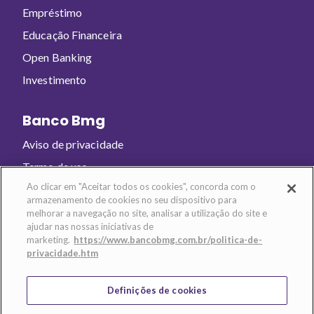
Empréstimo
Educação Financeira
Open Banking
Investimento
Banco Bmg
Aviso de privacidade
Termo de uso
Ao clicar em "Aceitar todos os cookies", concorda com o
armazenamento de cookies no seu dispositivo para
Baixe o app e abra sua conta!
melhorar a navegação no site, analisar a utilização do site e
ajudar nas nossas iniciativas de
marketing.
https://www.bancobmg.com.br/politica-de-
privacidade.htm
Definições de cookies
Banco BMG - CNPJ: 61.186.680/0001-74