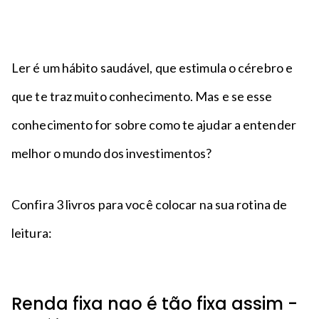
n
a
n
c
p
t
i
é
o
p
Ler é um hábito saudável, que estimula o cérebro e
a
l
que te traz muito conhecimento. Mas e se esse
conhecimento for sobre como te ajudar a entender
melhor o mundo dos investimentos?
Confira 3 livros para você colocar na sua rotina de
leitura:
Renda fixa nao é tão fixa assim -