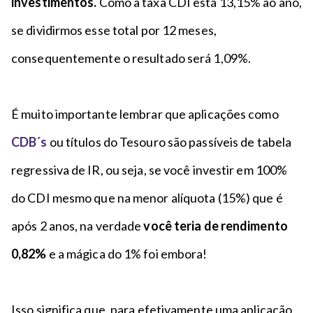
investimentos.
Como a taxa CDI está 13,15% ao ano,
se dividirmos esse total por 12 meses,
consequentemente o resultado será 1,09%.
É muito importante lembrar que aplicações como
CDB´s
ou títulos do Tesouro são passíveis de tabela
regressiva de IR, ou seja, se você investir em 100%
do CDI mesmo que na menor alíquota (15%) que é
após 2 anos, na verdade
você teria de rendimento
0,82%
e a mágica do 1% foi embora!
Isso significa que, para efetivamente uma aplicação