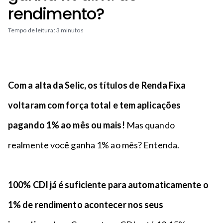
n
a
rendimento?
n
c
p
t
i
é
Tempo de leitura: 3 minutos
o
p
a
l
Com a alta da Selic, os títulos de Renda Fixa
voltaram com força total e tem aplicações
pagando 1% ao mês ou mais!
Mas quando
realmente você ganha 1% ao mês? Entenda.
100% CDI já é suficiente para automaticamente o
1% de rendimento acontecer nos seus