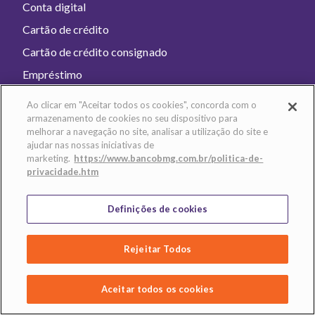
Conta digital
Cartão de crédito
Cartão de crédito consignado
Empréstimo
Educação Financeira
Ao clicar em "Aceitar todos os cookies", concorda com o
Open Banking
armazenamento de cookies no seu dispositivo para
melhorar a navegação no site, analisar a utilização do site e
Investimento
ajudar nas nossas iniciativas de
marketing.
https://www.bancobmg.com.br/politica-de-
privacidade.htm
Banco Bmg
Aviso de privacidade
Definições de cookies
Termo de uso
Rejeitar Todos
Baixe o app e abra sua conta!
T
Aceitar todos os cookies
Navegação por tópicos
o