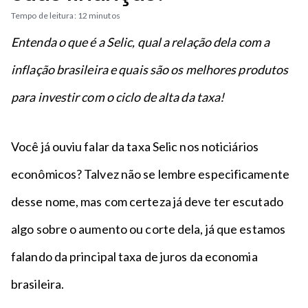
n
a
n
Tempo de leitura: 12 minutos
c
p
t
i
é
Entenda o que é a Selic, qual a relação dela com a
o
p
inflação brasileira e quais são os melhores produtos
a
l
para investir com o ciclo de alta da taxa!
Você já ouviu falar da taxa Selic nos noticiários
econômicos? Talvez não se lembre especificamente
desse nome, mas com certeza já deve ter escutado
algo sobre o aumento ou corte dela, já que estamos
falando da principal taxa de juros da economia
brasileira.