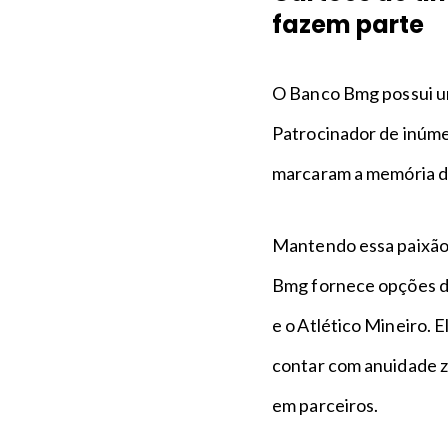
fazem parte
O Banco Bmg possui um
Patrocinador de inúme
marcaram a memória d
Mantendo essa paixão 
Bmg fornece opções de
e o Atlético Mineiro. 
contar com anuidade z
em parceiros.