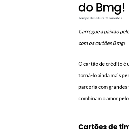
n
a
do Bmg!
c
p
i
é
Tempo de leitura: 3 minutos
p
a
Carregue a paixão pelo
l
com os cartões Bmg!
O cartão de crédito é u
torná-lo ainda mais pe
parceria com grandes t
combinam o amor pelo 
Cartões de ti