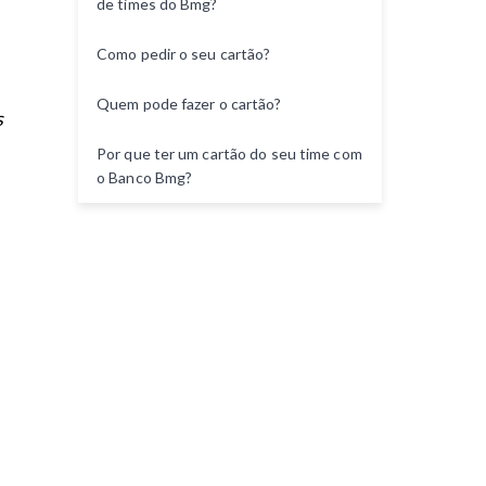
de times do Bmg?
n
t
Como pedir o seu cartão?
o
Quem pode fazer o cartão?
s
Por que ter um cartão do seu time com
o Banco Bmg?