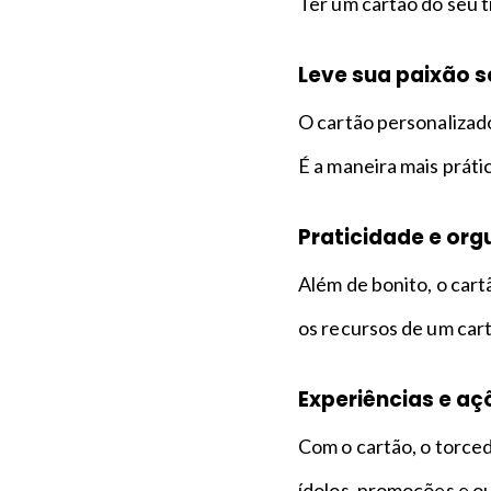
Ter um cartão do seu t
Leve sua paixão 
O cartão personalizad
É a maneira mais prátic
Praticidade e org
Além de bonito, o cartã
os recursos de um car
Experiências e aç
Com o cartão, o torce
ídolos, promoções e o