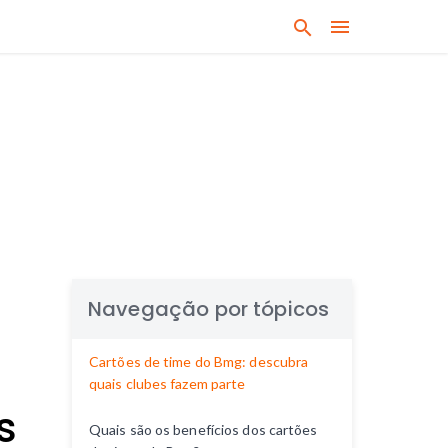
B
u
s
q
u
e
q
u
a
l
q
u
Navegação por tópicos
e
r
Cartões de time do Bmg: descubra
a
quais clubes fazem parte
s
s
s
Quais são os benefícios dos cartões
u