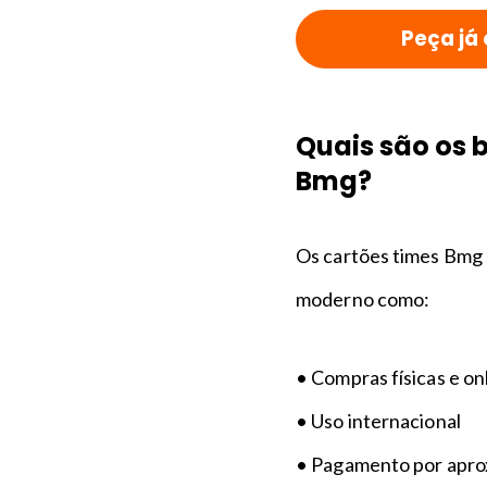
Peça já 
Quais são os 
Bmg?
Os cartões times Bmg 
moderno como:
• Compras físicas e on
• Uso internacional
• Pagamento por apr