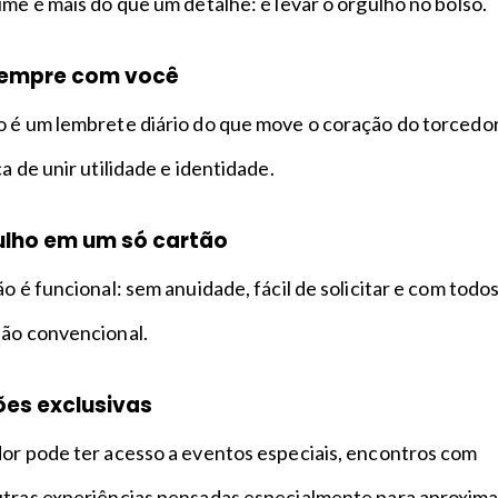
ime é mais do que um detalhe: é levar o orgulho no bolso.
sempre com você
o é um lembrete diário do que move o coração do torcedor
a de unir utilidade e identidade.
ulho em um só cartão
o é funcional: sem anuidade, fácil de solicitar e com todo
tão convencional.
ões exclusivas
dor pode ter acesso a eventos especiais, encontros com
utras experiências pensadas especialmente para aproxima