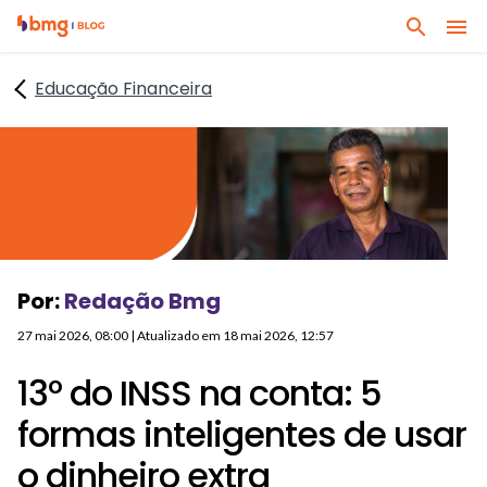
I
I
B
r
r
u
p
p
Educação Financeira
s
a
a
q
r
r
u
a
a
e
o
o
q
c
c
u
o
o
a
n
n
l
t
t
Por:
Redação Bmg
q
e
e
u
ú
ú
27 mai 2026, 08:00
| Atualizado em
18 mai 2026, 12:57
e
d
d
r
13º do INSS na conta: 5
o
o
a
p
r
formas inteligentes de usar
s
r
o
s
o dinheiro extra
i
d
u