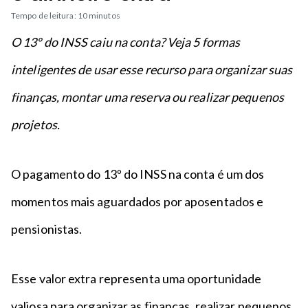
n
a
n
Tempo de leitura: 10 minutos
c
p
t
i
é
O 13º do INSS caiu na conta? Veja 5 formas
o
p
inteligentes de usar esse recurso para organizar suas
a
l
finanças, montar uma reserva ou realizar pequenos
projetos.
O pagamento do 13º do INSS na conta é um dos
momentos mais aguardados por aposentados e
pensionistas.
Esse valor extra representa uma oportunidade
valiosa para organizar as finanças, realizar pequenos