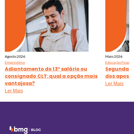
Agosto 2026
Maio 2026
Empréstimo
Educação Finance
Adiantamento do 13º salário ou
Segunda pa
consignado CLT: qual a opção mais
dos aposen
vantajosa?
Ler Mais
Ler Mais