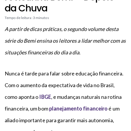
n
a
da Chuva
n
c
p
t
i
é
Tempo de leitura: 3 minutos
o
p
A partir de dicas práticas, o segundo volume desta
a
l
série do Bemi ensina os leitores a lidar melhor com as
situações financeiras do dia a dia.
Nunca é tarde para falar sobre educação financeira.
Com o aumento da expectativa de vida no Brasil,
como aponta o
IBGE
, e mudanças naturais na rotina
financeira, um bom
planejamento financeiro
é um
aliado importante para garantir mais autonomia,