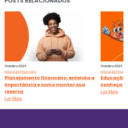
POSTS RELACIONADOS
Outubro 2025
Outubro 2025
Educação Financeira
Educação Finance
Planejamento financeiro: entenda a
Educação f
importância e como montar sua
conheça o 
reserva
Ler Mais
Ler Mais