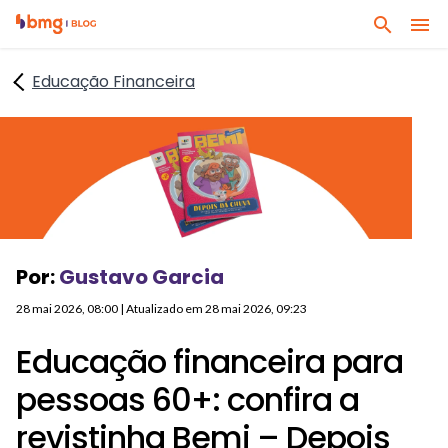
I
I
B
r
r
u
p
p
Educação Financeira
s
a
a
q
r
r
u
a
a
e
o
o
q
c
c
u
o
o
a
n
n
l
t
t
Por:
Gustavo Garcia
q
e
e
u
ú
ú
28 mai 2026, 08:00
| Atualizado em
28 mai 2026, 09:23
e
d
d
r
Educação financeira para
o
o
a
p
r
pessoas 60+: confira a
s
r
o
s
revistinha Bemi – Depois
i
d
u