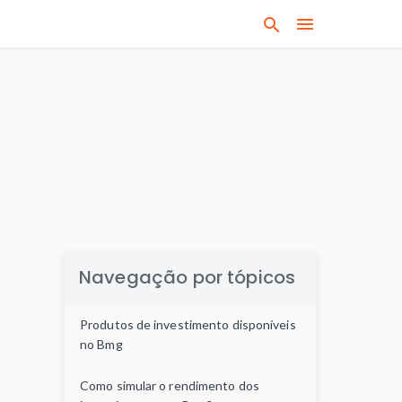
B
u
s
q
u
e
q
u
a
l
q
u
Navegação por tópicos
e
r
Produtos de investimento disponíveis
a
no Bmg
s
s
Como simular o rendimento dos
u