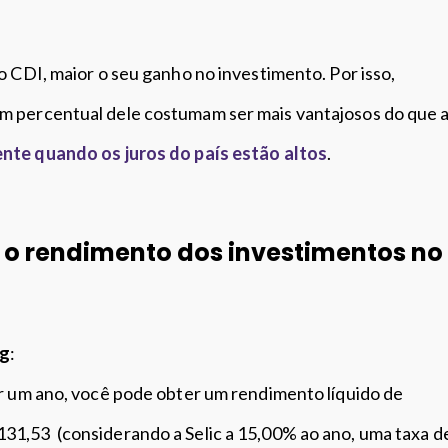
o CDI, maior o seu ganho no investimento. Por isso,
 percentual dele costumam ser mais vantajosos do que 
ente quando os juros do país estão altos
.
o rendimento dos investimentos no
mg
:
or um ano, você pode obter um rendimento líquido de
1,53 (considerando a Selic a 15,00% ao ano, uma taxa d