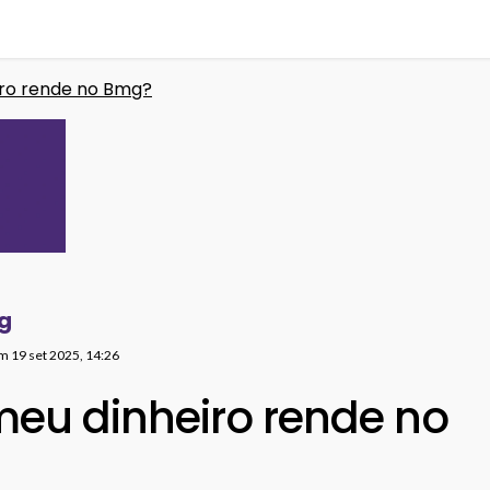
ro rende no Bmg?
g
em
19 set 2025, 14:26
eu dinheiro rende no