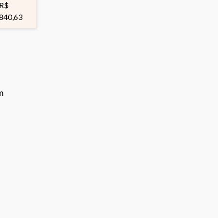
R$
840,63
m