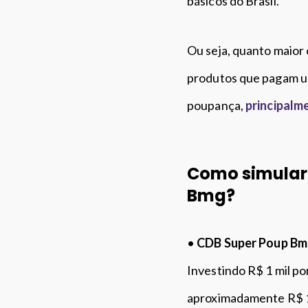
básicos do Brasil.
Ou seja, quanto maior 
produtos que pagam um
poupança,
principalm
Como simular 
Bmg?
•
CDB Super Poup B
Investindo R$ 1 mil p
aproximadamente R$ 13