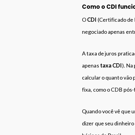
Como o CDI funci
O
CDI
(Certificado de
negociado apenas entre
A taxa de juros prati
apenas
taxa CDI
). Na
calcular o quanto vão
fixa, como o CDB pós-
Quando você vê que um
dizer que seu dinheiro