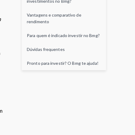
investimentos no Bmg?
n
t
Vantagens e comparativo de
m
o
rendimento
Para quem é indicado investir no Bmg?
Dúvidas frequentes
m
Pronto para investir? O Bmg te ajuda!
m
e