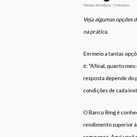
n
a
Tempo de leitura: 7 minutos
c
p
i
é
Veja algumas opções d
p
na prática.
a
l
Em meio a tantas opç
é: “Afinal, quanto me
resposta depende do pr
condições de cada ins
O Banco Bmg é conheci
rendimento superior à
segurança. Aqui você 