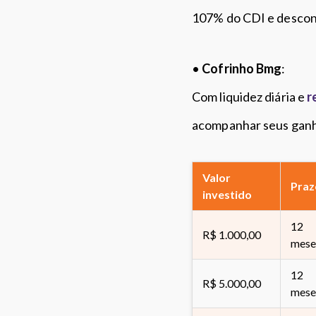
107% do CDI e descon
•
Cofrinho Bmg
:
Com liquidez diária e
r
acompanhar seus ganho
Valor
Praz
investido
12
R$ 1.000,00
mese
12
R$ 5.000,00
mese