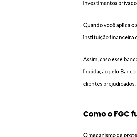
investimentos privado
Quando você aplica o s
instituição financeir
Assim, caso esse banc
liquidação pelo Banco 
clientes prejudicados.
Como o FGC fu
O mecanismo de proteçã