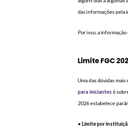
alguns dias a algumas
das informações pela i
Por isso, a informação
Limite FGC 202
Uma das dúvidas mais
para iniciantes
é sobre
2026 estabelece parâm
•
Limite por instituiç