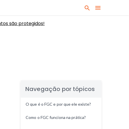
B
u
tos são protegidos!
s
q
u
e
q
u
a
l
q
u
Navegação por tópicos
e
r
O que é o FGC e por que ele existe?
a
s
Como o FGC funciona na prática?
s
u