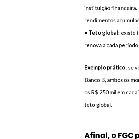
instituição financeira.
rendimentos acumulado
•
Teto global
: existe
renova a cada período
Exemplo prático
: se 
Banco B, ambos os mon
os R$ 250 mil em cada 
teto global.
Afinal, o FGC