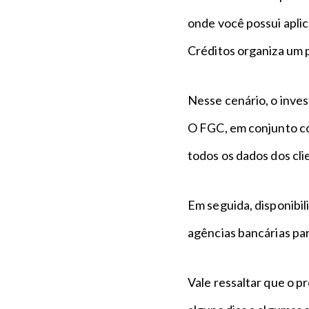
onde você possui apli
Créditos organiza um 
Nesse cenário, o inves
O FGC, em conjunto co
todos os dados dos cli
Em seguida, disponibil
agências bancárias pa
Vale ressaltar que o p