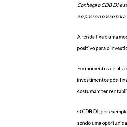
n
a
Conheça o CDB DI e sa
c
p
i
é
e o passo a passo para
p
a
l
A renda fixa é uma mod
positivo para o investi
Em momentos de alta da 
investimentos pós-fi
costumam ter rentabil
O
CDB DI
, por exemplo
sendo uma oportunida