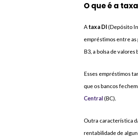
O que é a taxa
A
taxa DI
(Depósito In
empréstimos entre as p
B3, a bolsa de valores 
Esses empréstimos ta
que os bancos fechem 
Central
(BC).
Outra característica 
rentabilidade de algu