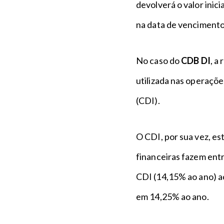
devolverá o valor inic
na data de venciment
No caso do
CDB DI
, a
utilizada nas operaçõ
(CDI).
O CDI, por sua vez, es
financeiras fazem entr
CDI (14,15% ao ano) a
em 14,25% ao ano.