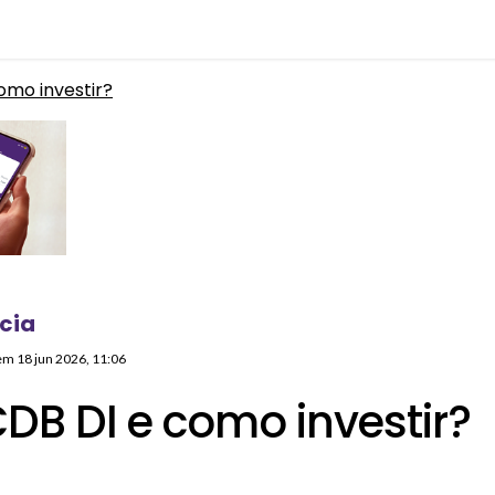
omo investir?
cia
 em
18 jun 2026, 11:06
DB DI e como investir?