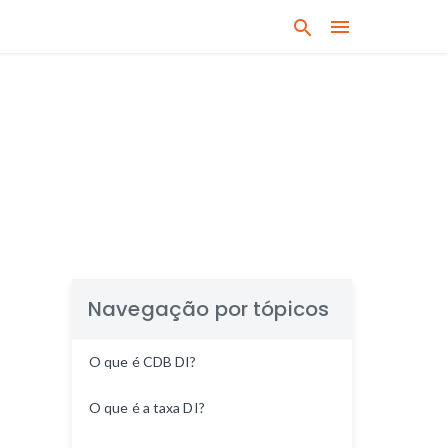
B
u
s
q
u
e
q
u
a
l
q
u
Navegação por tópicos
e
r
O que é CDB DI?
a
s
O que é a taxa DI?
s
u