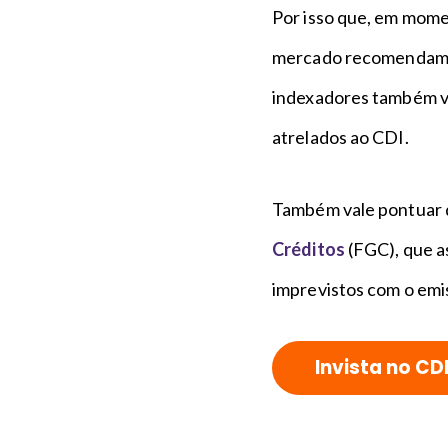
Por isso que, em momen
mercado recomendam 
indexadores também v
atrelados ao CDI.
Também vale pontuar 
Créditos
(FGC), que a
imprevistos com o emis
Invista no CD