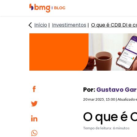
I
I
r
r
p
p
Início
Investimentos
O que é CDB DI e c
a
a
r
r
a
a
o
o
c
c
o
o
n
n
t
t
e
e
Por:
Gustavo Gar
ú
ú
20 mar 2025, 15:00
| Atualizado
d
d
o
o
O que é C
p
r
r
o
Tempo de leitura: 6 minutos
i
d