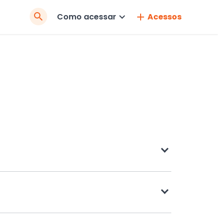
Pesquisar
Como acessar
Acessos
no
Site