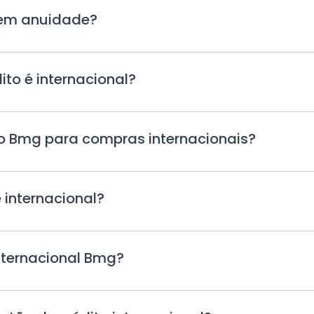
Toque
 tem anuidade?
para
expandir
Toque
to é internacional?
para
expandir
Toque
do Bmg para compras internacionais?
para
expandi
Toque
 internacional?
para
expandir
Toque
internacional Bmg?
para
expandir