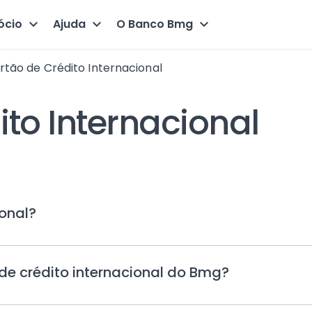
ócio
Ajuda
O Banco Bmg
tão de Crédito Internacional
to Internacional
Toque
ional?
para
expandir
Toque
de crédito internacional do Bmg?
para
expandir