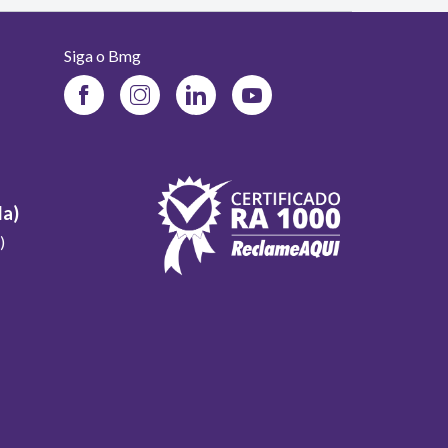
Siga o Bmg
Facebook
Instagram
LinkedIn
Youtube
do
do
do
do
Banco
Banco
Banco
Banco
Bmg
Bmg
Bmg
Bmg
la)
)