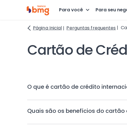
Para você
Para seu neg
Car
Página Inicial
Perguntas frequentes
Cartão de Crédi
Lista
de
Perguntas
Frequentes
O que é cartão de crédito internac
sobre
Quais são os benefícios do cartão 
Cartão