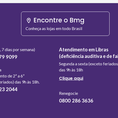
Encontre o Bmg
Conheça as lojas em todo Brasil
Atendimento em Libras
 7 dias por semana)
(deficiência auditiva e de fa
79 9099
Segunda a sexta (exceto feriados
a
das 9h às 18h
nto de 2ª a 6ª
Página
Clique aqui
eriados) das 9h às 18h.
de
23 2044
Atendimento
Renegocie
em
0800 286 3636
Libras