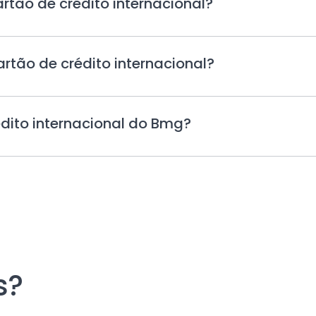
Toque
tão de crédito internacional?
para
expandir
Toque
rtão de crédito internacional?
para
expandir
Toque
dito internacional do Bmg?
para
expandir
s?