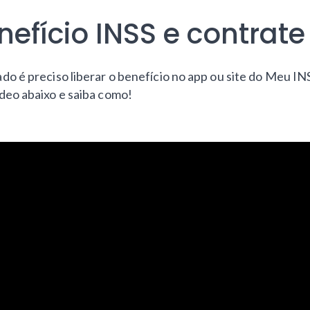
efício INSS e contrate
do é preciso liberar o benefício no app ou site do Meu INS
ídeo abaixo e saiba como!