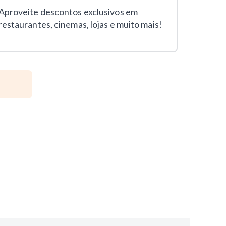
Aproveite descontos exclusivos em
Utilize 
restaurantes, cinemas, lojas e muito mais!
fazer tr