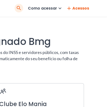
Pesquisar
Como acessar
Acessos
no
Site
ignado Bmg
s do INSS e servidores públicos, com taxas
omaticamente do seu benefício ou folha de
Clube Elo Mania
Pix n