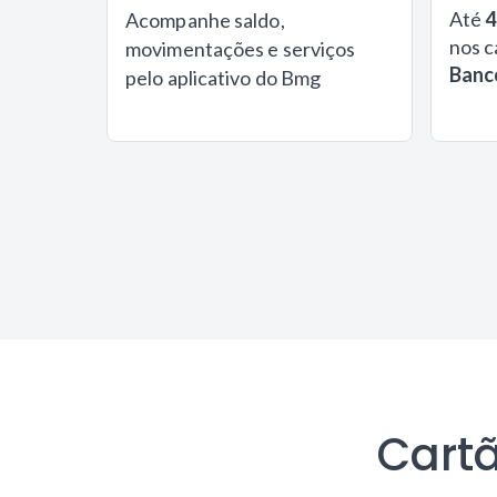
Até
4
Acompanhe saldo,
nos c
movimentações e serviços
Banc
pelo aplicativo do Bmg
Cartã