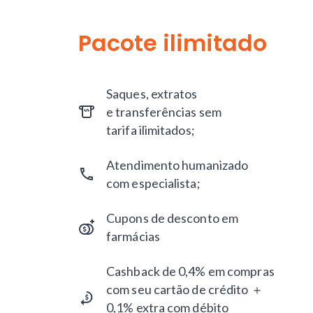
Pacote ilimitado
Saques, extratos
e transferências sem
tarifa ilimitados;
Atendimento humanizado
com especialista;
Cupons de desconto em
farmácias
Cashback de 0,4% em compras
com seu cartão de crédito ＋
0,1% extra com débito