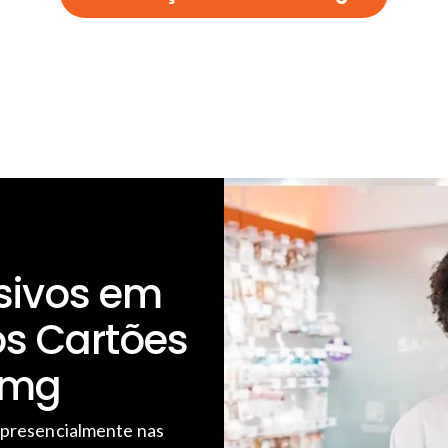
sivos em
s Cartões
Bmg
 presencialmente nas