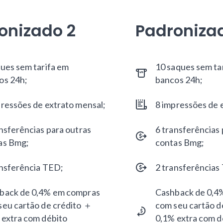
onizado 2
Padroniza
ques sem tarifa em
10 saques sem ta
os 24h;
bancos 24h;
pressões de extrato mensal;
8 impressões de 
nsferências para outras
6 transferências 
as Bmg;
contas Bmg;
ansferência TED;
2 transferências
back de 0,4% em compras
Cashback de 0,4
seu cartão de crédito ＋
com seu cartão d
 extra com débito
0,1% extra com d