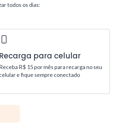
ar todos os dias:
Recarga para celular
Club
Receba R$ 15 por mês para recarga no seu
Tenha a
celular e fique sempre conectado
restaura