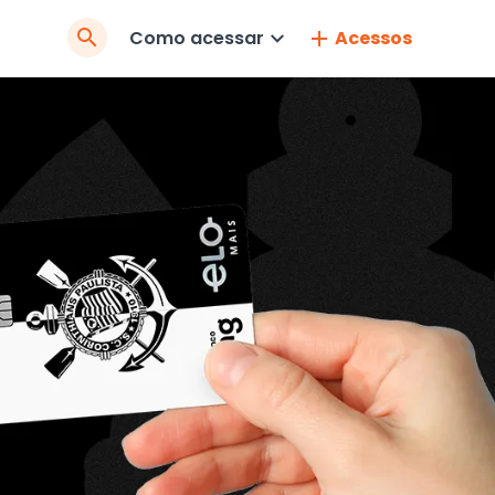
Pesquisar
Como acessar
Acessos
no
Site