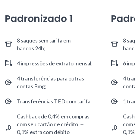
Padronizado 1
Padr
8 saques sem tarifa em
8 sa
bancos 24h;
banc
4 impressões de extrato mensal;
6 im
4 transferências para outras
4 tra
contas Bmg;
cont
Transferências TED com tarifa;
1 tr
Cashback de 0,4% em compras
Cash
com seu cartão de crédito ＋
com 
0,1% extra com débito
0,1%