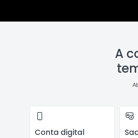
A c
tem
Ab
Conta digital
Saq