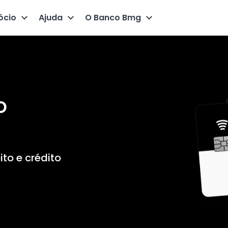
ócio
Ajuda
O Banco Bmg
o
to e crédito