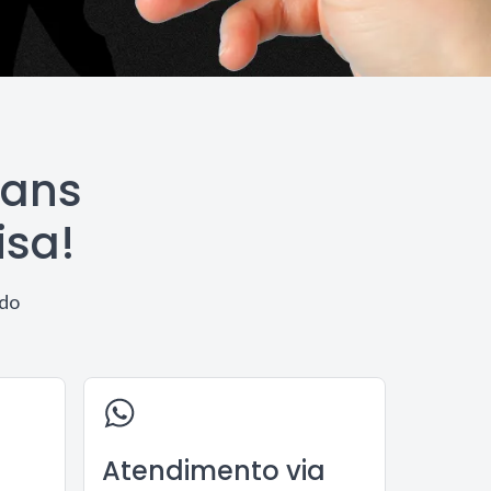
ians
isa!
ido
Atendimento via