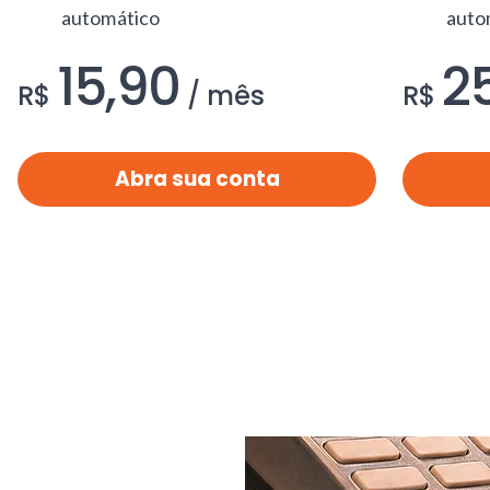
automático
auto
15,90
2
por
.
R$
/
mês
R$
Abra sua conta