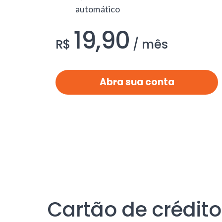
automático
19,90
por
.
R$
/
mês
Abra sua conta
Cartão de crédito