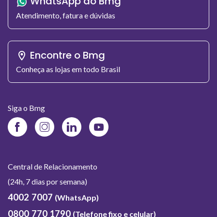
WhatsApp do Bmg
Atendimento, fatura e dúvidas
Encontre o Bmg
Conheça as lojas em todo Brasil
Siga o Bmg
Facebook
Instagram
LinkedIn
Youtube
do
do
do
do
Banco
Banco
Banco
Banco
Bmg
Bmg
Bmg
Bmg
Central de Relacionamento
(24h, 7 dias por semana)
4002 7007
(WhatsApp)
0800 770 1790
(Telefone fixo e celular)