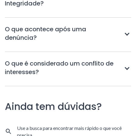
Toque
Integridade?
para
expandir
O que acontece após uma
Toque
denúncia?
para
expandir
O que é considerado um conflito de
Toque
interesses?
para
expandir
Ainda tem dúvidas?
Use a busca para encontrar mais rápido o que você
precisa.