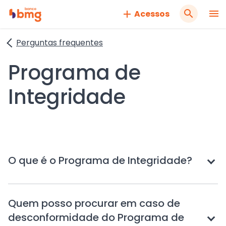
Pesqui
Acessos
no
Site
Perguntas frequentes
Lista
Programa de
de
Integridade
Perguntas
Frequentes
sobre
Toque
O que é o Programa de Integridade?
Programa
para
de
expand
Integridade
Quem posso procurar em caso de
desconformidade do Programa de